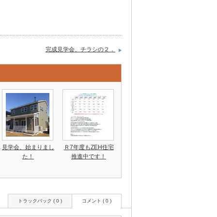
完成見学会、チラシの２．
見学会、始まりまし
Ｒ7年度もZEH住宅
た！
推進中です！
トラックバック ( 0 )
コメント ( 0 )