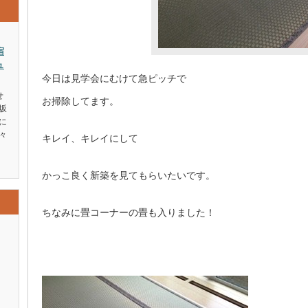
宿
ュ
今日は見学会にむけて急ピッチで
せ
お掃除してます。
坂
に
々
キレイ、キレイにして
かっこ良く新築を見てもらいたいです。
ちなみに畳コーナーの畳も入りました！