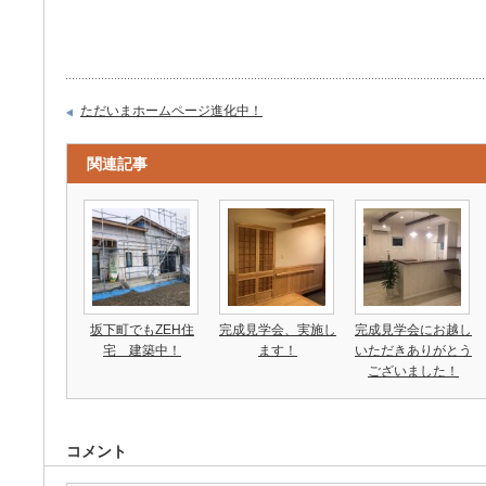
ただいまホームページ進化中！
関連記事
坂下町でもZEH住
完成見学会、実施し
完成見学会にお越し
宅 建築中！
ます！
いただきありがとう
ございました！
コメント