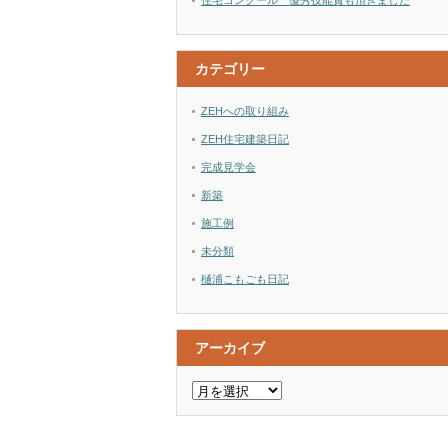
住宅コンクール 優秀技能賞も頂きました
カテゴリー
ZEHへの取り組み
ZEH住宅建築日記
完成見学会
新築
施工例
未分類
樋浦こもごも日記
アーカイブ
ア
ー
カ
イ
ブ