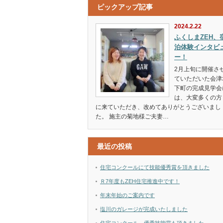
ピックアップ記事
2024.2.22
ふくしまZEH、
泊体験インタビ
ー！
2月上旬に開催さ
ていただいた会津
下町の完成見学会
は、大変多くの方
に来ていただき、改めてありがとうございまし
た。 施主の菊地様ご夫妻…
最近の投稿
住宅コンクールにて技能優秀賞を頂きました
Ｒ7年度もZEH住宅推進中です！
年末年始のご案内です
塩川のガレージが完成いたしました