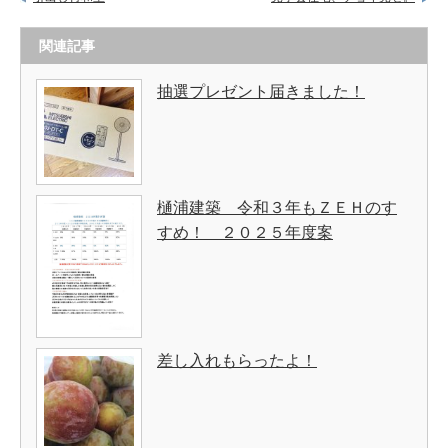
関連記事
抽選プレゼント届きました！
樋浦建築 令和３年もＺＥＨのす
すめ！ ２０２５年度案
差し入れもらったよ！