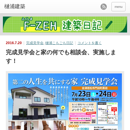
menu
2016.7.20
完成見学会
,
樋浦こもごも日記
コメントを書く
完成見学会と家の何でも相談会、実施しま
す！