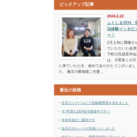
ピックアップ記事
2024.2.22
ふくしまZEH、
泊体験インタビ
ー！
2月上旬に開催さ
ていただいた会津
下町の完成見学会
は、大変多くの方
に来ていただき、改めてありがとうございまし
た。 施主の菊地様ご夫妻…
最近の投稿
住宅コンクールにて技能優秀賞を頂きました
Ｒ7年度もZEH住宅推進中です！
年末年始のご案内です
塩川のガレージが完成いたしました