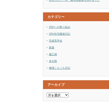
住宅コンクール 優秀技能賞も頂きました
カテゴリー
ZEHへの取り組み
ZEH住宅建築日記
完成見学会
新築
施工例
未分類
樋浦こもごも日記
アーカイブ
ア
ー
カ
イ
ブ