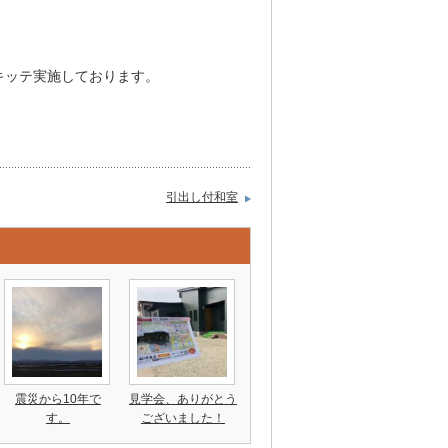
キッテ実施しております。
引出し付和室
震災から10年で
見学会、ありがとう
す。
ございました！