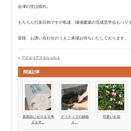
会津の空は晴れ。
もちろん行楽日和ですが私達、樋浦建築の完成見学会もハリ
皆様、お誘い合わせのうえご来場お待ちいたしております。
アクエリアスもらったよ
関連記事
真面目にゼロエネ考
クリナップの鉢植
可愛いお花
えます。
え。