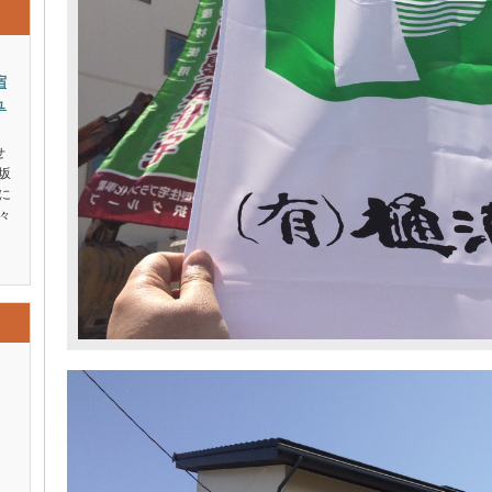
宿
ュ
せ
坂
に
々