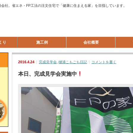
築会社。省エネ・FP工法の注文住宅で「健康に住まえる家」を目指しています。
くり
施工例
会社概要
2016.4.24
完成見学会
,
樋浦こもごも日記
コメントを書く
本日、完成見学会実施中