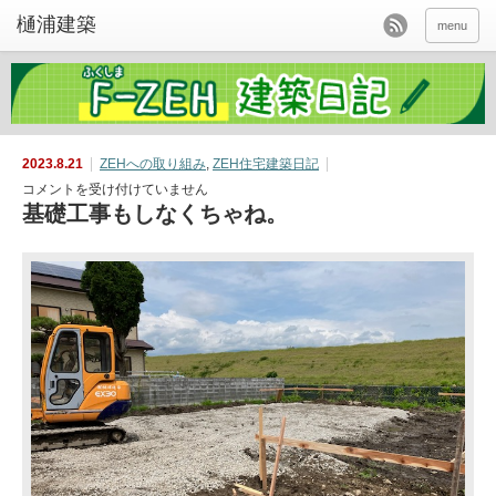
menu
2023.8.21
ZEHへの取り組み
,
ZEH住宅建築日記
基
コメントを受け付けていません
礎
基礎工事もしなくちゃね。
工
事
も
し
な
く
ち
ゃ
ね。
は