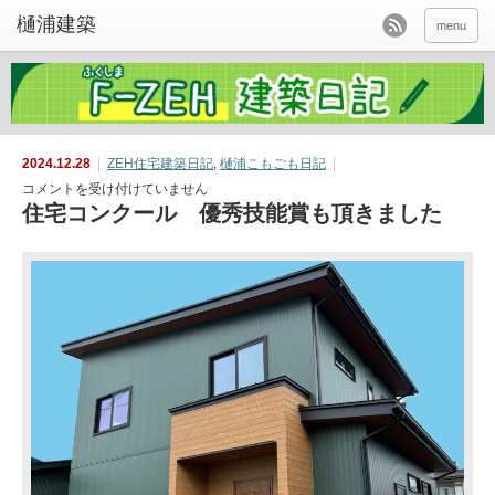
menu
2024.12.28
ZEH住宅建築日記
,
樋浦こもごも日記
住
コメントを受け付けていません
宅
住宅コンクール 優秀技能賞も頂きました
コ
ン
ク
ー
ル
優
秀
技
能
賞
も
頂
き
ま
し
た
は