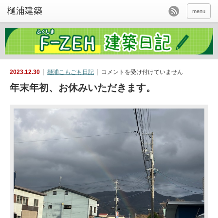
menu
年
2023.12.30
樋浦こもごも日記
コメントを受け付けていません
末
年
年末年初、お休みいただきます。
初、
お
休
み
い
た
だ
き
ま
す。
は