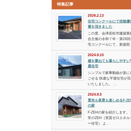
特集記事
2026.2.13
住宅コンクールにて技能優
賞を頂きました
この度、会津若松市建築業
合主催の令和７年・第28回
宅コンクールにて、新築部
2024.9.10
歳を重ねても暮らしやすい
屋住宅
シンプルで家事動線が楽に
ごせる 快適な平屋住宅が完
いたしました。 …
2024.9.5
景色も夜景も楽しめるF‐ZE
の家
F-ZEHの家を紹介します。
常のZEH（実質ゼロエネル
ー住宅） よ…