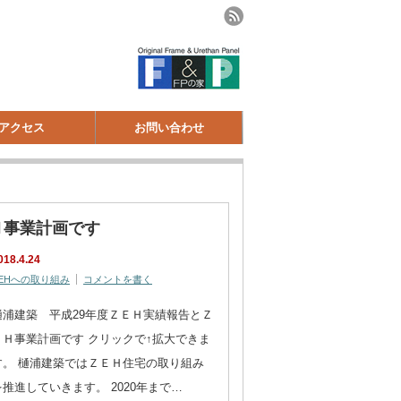
アクセス
お問い合わせ
Ｈ事業計画です
018.4.24
EHへの取り組み
コメントを書く
樋浦建築 平成29年度ＺＥＨ実績報告とＺ
ＥＨ事業計画です クリックで↑拡大できま
す。 樋浦建築ではＺＥＨ住宅の取り組み
を推進していきます。 2020年まで…