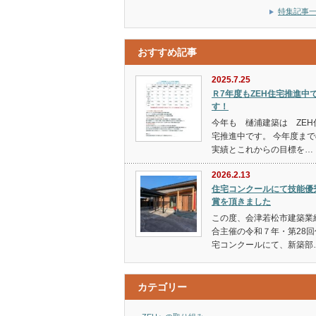
特集記事
おすすめ記事
2025.7.25
Ｒ7年度もZEH住宅推進中
す！
今年も 樋浦建築は ZEH
宅推進中です。 今年度まで
実績とこれからの目標を…
2026.2.13
住宅コンクールにて技能優
賞を頂きました
この度、会津若松市建築業
合主催の令和７年・第28回
宅コンクールにて、新築部
カテゴリー