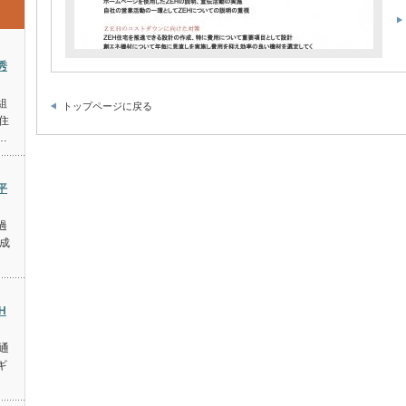
秀
組
トップページに戻る
住
…
平
過
成
H
 通
ギ