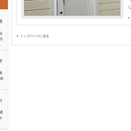
ま
す
は
秀
組
トップページに戻る
住
…
平
過
成
H
 通
ギ