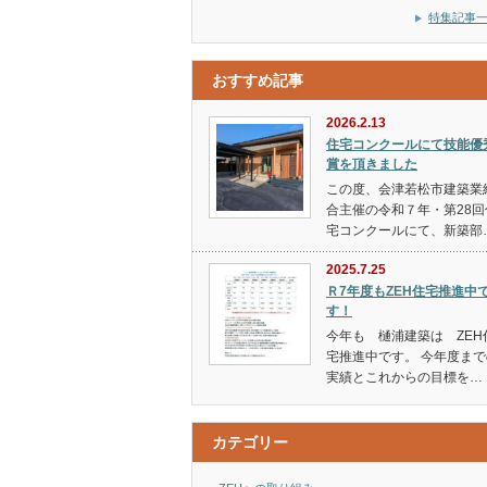
特集記事
おすすめ記事
2026.2.13
住宅コンクールにて技能優
賞を頂きました
この度、会津若松市建築業
合主催の令和７年・第28回
宅コンクールにて、新築部
2025.7.25
Ｒ7年度もZEH住宅推進中
す！
今年も 樋浦建築は ZEH
宅推進中です。 今年度まで
実績とこれからの目標を…
カテゴリー