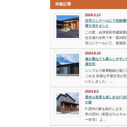
特集記事
2026.2.13
住宅コンクールにて技能優
賞を頂きました
この度、会津若松市建築業
合主催の令和７年・第28回
宅コンクールにて、新築部
2024.9.10
歳を重ねても暮らしやすい
屋住宅
シンプルで家事動線が楽に
ごせる 快適な平屋住宅が完
いたしました。 …
2024.9.5
景色も夜景も楽しめるF‐ZE
の家
F-ZEHの家を紹介します。
常のZEH（実質ゼロエネル
ー住宅） よ…