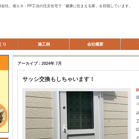
築会社。省エネ・FP工法の注文住宅で「健康に住まえる家」を目指しています。
くり
施工例
会社概要
アーカイブ：2024年 7月
サッシ交換もしちゃいます！
2
サ
ッ
シ
交
換
も
し
ち
ゃ
い