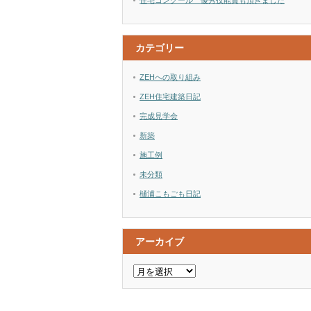
住宅コンクール 優秀技能賞も頂きました
カテゴリー
ZEHへの取り組み
ZEH住宅建築日記
完成見学会
新築
施工例
未分類
樋浦こもごも日記
アーカイブ
ア
ー
カ
イ
ブ