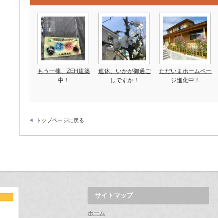
もう一棟、ZEH建築
連休、いかが御過ご
ただいまホームペー
中！
しですか！
ジ進化中！
トップページに戻る
サイトマップ
ホーム