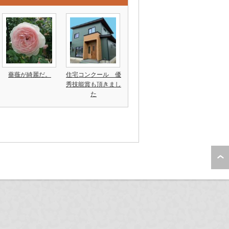
薔薇が綺麗だ。
住宅コンクール 優
秀技能賞も頂きまし
た