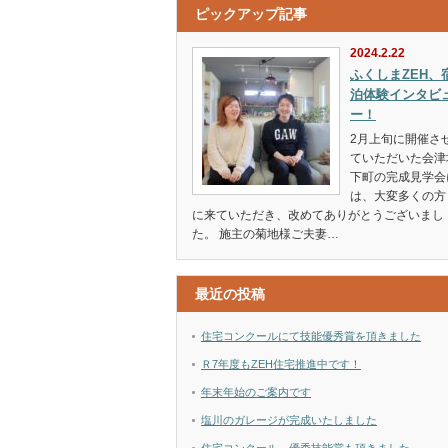
ピックアップ記事
2024.2.22
ふくしまZEH、
泊体験インタビ
ー！
2月上旬に開催さ
ていただいた会津
下町の完成見学会
は、大変多くの方
に来ていただき、改めてありがとうございまし
た。 施主の菊地様ご夫妻…
最近の投稿
住宅コンクールにて技能優秀賞を頂きました
Ｒ7年度もZEH住宅推進中です！
年末年始のご案内です
塩川のガレージが完成いたしました