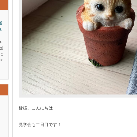
宿
ュ
せ
坂
に
々
皆様、こんにちは！
見学会も二日目です！