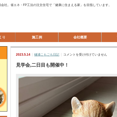
築会社。省エネ・FP工法の注文住宅で「健康に住まえる家」を目指しています。
くり
施工例
会社概要
見
2023.5.14
樋浦こもごも日記
コメントを受け付けていません
学
会,
見学会,二日目も開催中！
二
日
目
も
開
催
中！
は